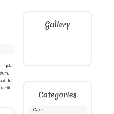
Gallery
 ligula,
rdum.
pat. Id
taciti
Categories
Cake