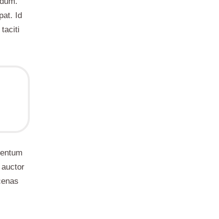
rdum.
pat. Id
taciti
imentum
 auctor
cenas