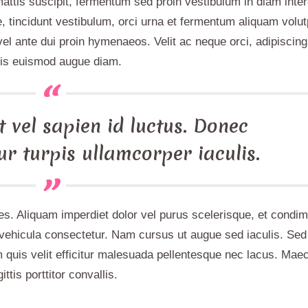
ttis suscipit, fermentum sed proin vestibulum in diam inte
e, tincidunt vestibulum, orci urna et fermentum aliquam volut
vel ante dui proin hymenaeos. Velit ac neque orci, adipiscing 
pis euismod augue diam.
 vel sapien id luctus. Donec
ur turpis ullamcorper iaculis.
ales. Aliquam imperdiet dolor vel purus scelerisque, et cond
 vehicula consectetur. Nam cursus ut augue sed iaculis. Sed
 quis velit efficitur malesuada pellentesque nec lacus. Mae
ittis porttitor convallis.