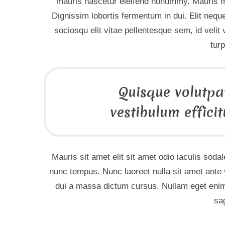
mauris nascetur eleifend nonummy. Mauris ma
Dignissim lobortis fermentum in dui. Elit nequ
sociosqu elit vitae pellentesque sem, id velit 
tur
Quisque volutpat
vestibulum efficit
Mauris sit amet elit sit amet odio iaculis sod
nunc tempus. Nunc laoreet nulla sit amet ante
dui a massa dictum cursus. Nullam eget enim
sag