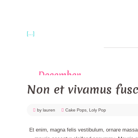
[...]
December
4,
2017
Non et vivamus fus
by lauren
Cake Pops
,
Loly Pop
Et enim, magna felis vestibulum, ornare massa 