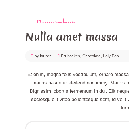
December
4,
2017
Nulla amet massa
by lauren
Fruitcakes
,
Chocolate
,
Loly Pop
Et enim, magna felis vestibulum, ornare massa 
mauris nascetur eleifend nonummy. Mauris ma
Dignissim lobortis fermentum in dui. Elit nequ
sociosqu elit vitae pellentesque sem, id velit 
tur