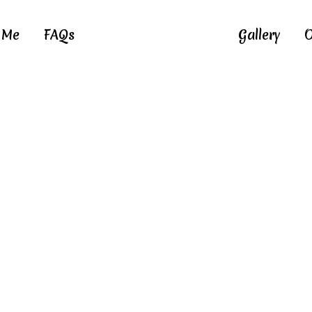
 Me
FAQs
Gallery
O
ts Tagged "Loly 