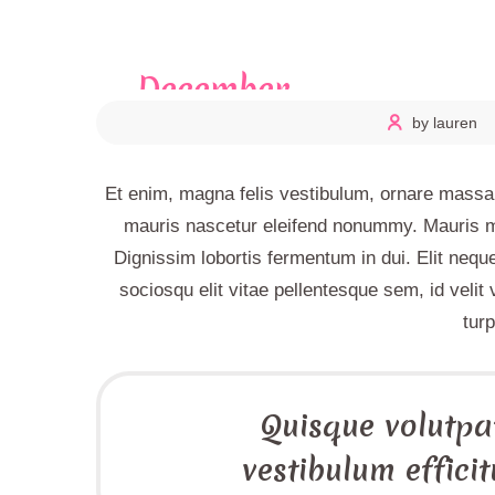
December
4,
2017
by lauren
Et enim, magna felis vestibulum, ornare massa 
mauris nascetur eleifend nonummy. Mauris ma
Dignissim lobortis fermentum in dui. Elit nequ
sociosqu elit vitae pellentesque sem, id velit 
tur
Quisque volutpat
vestibulum efficit