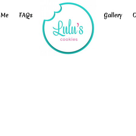
 Me
FAQs
Gallery
O
sectetuer risus j