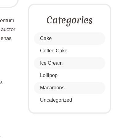
Categories
imentum
 auctor
cenas
Cake
Coffee Cake
Ice Cream
Lollipop
a.
Macaroons
Uncategorized
.