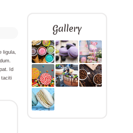
Gallery
 ligula,
rdum.
pat. Id
taciti