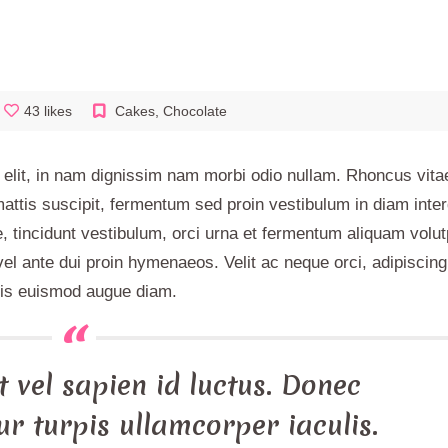
43 likes
Cakes
,
Chocolate
elit, in nam dignissim nam morbi odio nullam. Rhoncus vitae
ttis suscipit, fermentum sed proin vestibulum in diam inte
e, tincidunt vestibulum, orci urna et fermentum aliquam volut
vel ante dui proin hymenaeos. Velit ac neque orci, adipiscing 
pis euismod augue diam.
 vel sapien id luctus. Donec
ur turpis ullamcorper iaculis.