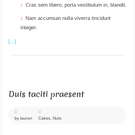
Cras sem libero, porta vestibulum in, blandit.
Nam accumsan nulla viverra tincidunt
integer.
[...]
December
Duis taciti praesent
4,
2017
by lauren
Cakes
,
Nuts