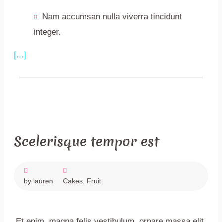
Nam accumsan nulla viverra tincidunt
integer.
[...]
December
Scelerisque tempor est
4,
2017
by lauren
Cakes
,
Fruit
Et enim, magna felis vestibulum, ornare massa elit,