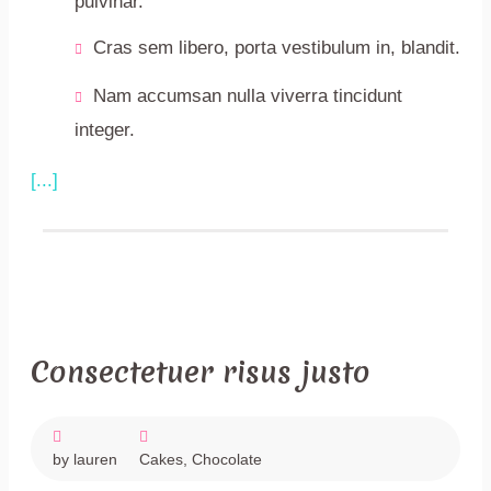
pulvinar.
Cras sem libero, porta vestibulum in, blandit.
Nam accumsan nulla viverra tincidunt
integer.
[...]
December
Consectetuer risus justo
4,
2017
by lauren
Cakes
,
Chocolate